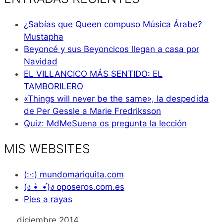
¿Sabías que Queen compuso Música Árabe?
Mustapha
Beyoncé y sus Beyoncicos llegan a casa por
Navidad
EL VILLANCICO MÁS SENTIDO: EL
TAMBORILERO
«Things will never be the same», la despedida
de Per Gessle a Marie Fredriksson
Quiz: MdMeSuena os pregunta la lección
MIS WEBSITES
(:·:) mundomariquita.com
(ง •̀_•́)ง oposeros.com.es
Pies a rayas
diciembre 2014