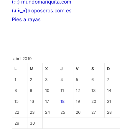
(:·:) mundomariquita.com
(ง •̀_•́)ง oposeros.com.es
Pies a rayas
abril 2019
L
M
X
J
V
S
D
1
2
3
4
5
6
7
8
9
10
11
12
13
14
15
16
17
18
19
20
21
22
23
24
25
26
27
28
29
30