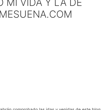
MI VIDA Y LA DE
DMESUENA.COM
abrán comprobado las idas y venidas de este blog.