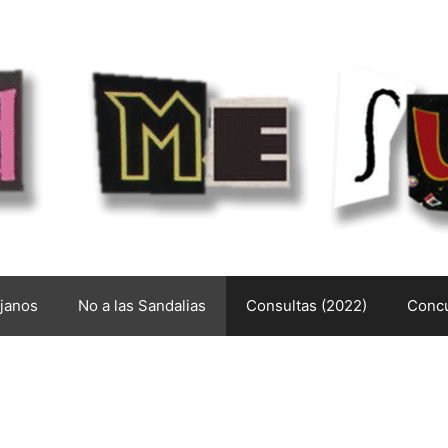
ejanos
No a las Sandalias
Consultas (2022)
Concu