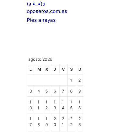
(ง •̀_•́)ง
oposeros.com.es
Pies a rayas
agosto 2026
L
M
X
J
V
S
D
1
2
3
4
5
6
7
8
9
1
1
1
1
1
1
1
0
1
2
3
4
5
6
1
1
1
2
2
2
2
7
8
9
0
1
2
3