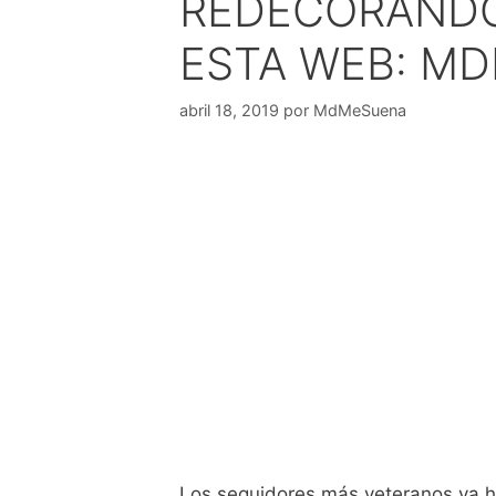
REDECORANDO 
ESTA WEB: M
abril 18, 2019
por
MdMeSuena
Los seguidores más veteranos ya h