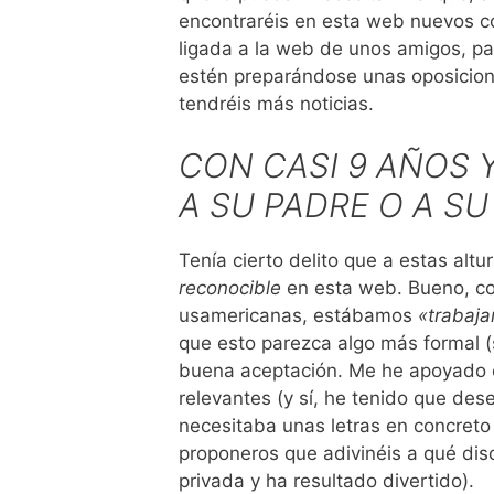
encontraréis en esta web nuevos co
ligada a la web de unos amigos, pa
estén preparándose unas oposicione
tendréis más noticias.
CON CASI 9 AÑOS 
A SU PADRE O A S
Tenía cierto delito que a estas alt
reconocible
en esta web. Bueno, com
usamericanas, estábamos
«trabaja
que esto parezca algo más formal (
buena aceptación. Me he apoyado 
relevantes (y sí, he tenido que d
necesitaba unas letras en concreto
proponeros que adivinéis a qué dis
privada y ha resultado divertido).