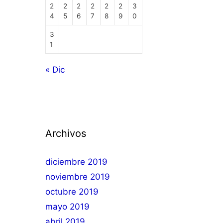
2
2
2
2
2
2
3
4
5
6
7
8
9
0
3
1
« Dic
Archivos
diciembre 2019
noviembre 2019
octubre 2019
mayo 2019
abril 2019