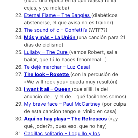
(hubo una época en la que Alaska tenía
cejas, y ya molaba)
Eternal Flame – The Bangles
(diabéticos
abstenerse, el que avisa no es traidor)
The sound of c – Confetti’s
(WTF??)
Más y más – La Unión
(una canción para 21
días de ciclismo)
Lullaby – The Cure
(vamos Robert, sal a
bailar, que tú lo haces fenomenal…)
Te dejé marchar – Luz Casal
The look – Roxette
(con la percusión de
«We will rock you» queda muy resultón)
I want it all – Queen
(que síiiii, la del
anuncio de… y el de… qué facilones somos)
My brave face – Paul McCartney
(por culpa
de esta canción tengo el vinilo en casa)
Aquí no hay playa – The Refrescos
(«¿y
qué, joder?», pues eso, que no hay)
Cadillac solitario – Loquillo y los