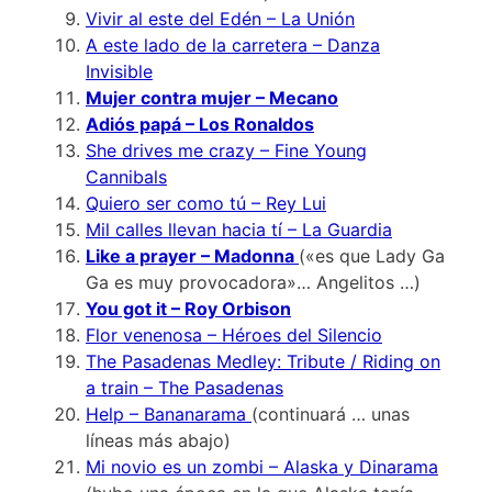
Vivir al este del Edén – La Unión
A este lado de la carretera – Danza
Invisible
Mujer contra mujer – Mecano
Adiós papá – Los Ronaldos
She drives me crazy – Fine Young
Cannibals
Quiero ser como tú – Rey Lui
Mil calles llevan hacia tí – La Guardia
Like a prayer – Madonna
(«es que Lady Ga
Ga es muy provocadora»… Angelitos …)
You got it – Roy Orbison
Flor venenosa – Héroes del Silencio
The Pasadenas Medley: Tribute / Riding on
a train – The Pasadenas
Help – Bananarama
(continuará … unas
líneas más abajo)
Mi novio es un zombi – Alaska y Dinarama