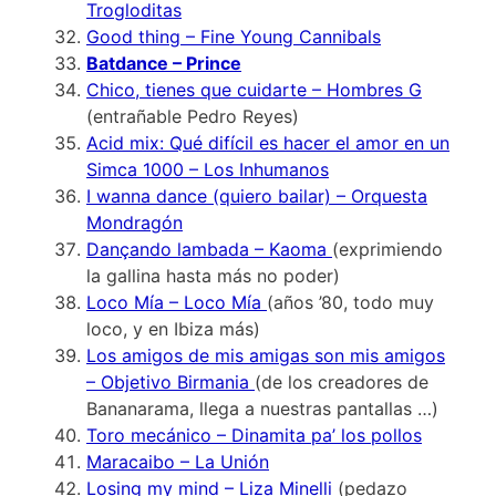
Trogloditas
Good thing – Fine Young Cannibals
Batdance – Prince
Chico, tienes que cuidarte – Hombres G
(entrañable Pedro Reyes)
Acid mix: Qué difícil es hacer el amor en un
Simca 1000 – Los Inhumanos
I wanna dance (quiero bailar) – Orquesta
Mondragón
Dançando lambada – Kaoma
(exprimiendo
la gallina hasta más no poder)
Loco Mía – Loco Mía
(años ’80, todo muy
loco, y en Ibiza más)
Los amigos de mis amigas son mis amigos
– Objetivo Birmania
(de los creadores de
Bananarama, llega a nuestras pantallas …)
Toro mecánico – Dinamita pa’ los pollos
Maracaibo – La Unión
Losing my mind – Liza Minelli
(pedazo