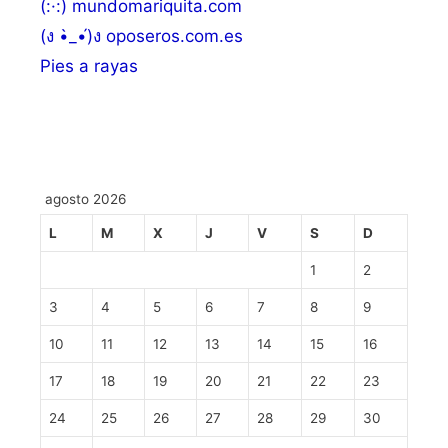
(:·:) mundomariquita.com
(ง •̀_•́)ง oposeros.com.es
Pies a rayas
agosto 2026
L
M
X
J
V
S
D
1
2
3
4
5
6
7
8
9
10
11
12
13
14
15
16
17
18
19
20
21
22
23
24
25
26
27
28
29
30