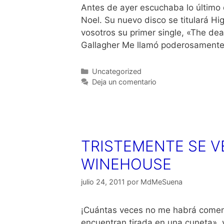
Antes de ayer escuchaba lo último
Noel. Su nuevo disco se titulará H
vosotros su primer single, «The de
Gallagher Me llamó poderosamente 
Categorías
Uncategorized
Deja un comentario
TRISTEMENTE SE VE
WINEHOUSE
julio 24, 2011
por
MdMeSuena
¡Cuántas veces no me habrá comenta
encuentran tirada en una cuneta», 