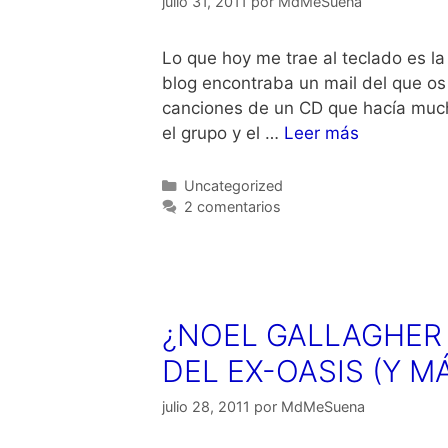
julio 31, 2011
por
MdMeSuena
Lo que hoy me trae al teclado es la
blog encontraba un mail del que os
canciones de un CD que hacía much
el grupo y el …
Leer más
Categorías
Uncategorized
2 comentarios
¿NOEL GALLAGHER 
DEL EX-OASIS (Y 
julio 28, 2011
por
MdMeSuena