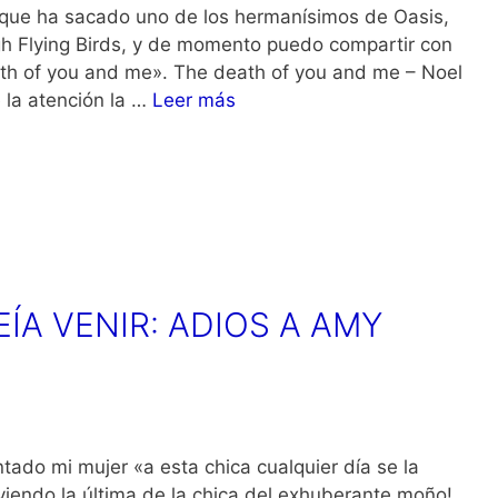
 que ha sacado uno de los hermanísimos de Oasis,
igh Flying Birds, y de momento puedo compartir con
ath of you and me». The death of you and me – Noel
la atención la …
Leer más
ÍA VENIR: ADIOS A AMY
do mi mujer «a esta chica cualquier día se la
viendo la última de la chica del exhuberante moño!