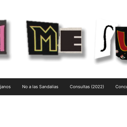
ejanos
No a las Sandalias
Consultas (2022)
Concu