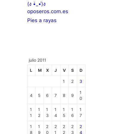
(ง •̀_•́)ง
oposeros.com.es
Pies a rayas
julio 2011
L
M
X
J
V
S
D
1
2
3
1
4
5
6
7
8
9
0
1
1
1
1
1
1
1
1
2
3
4
5
6
7
1
1
2
2
2
2
2
8
9
0
1
2
3
4