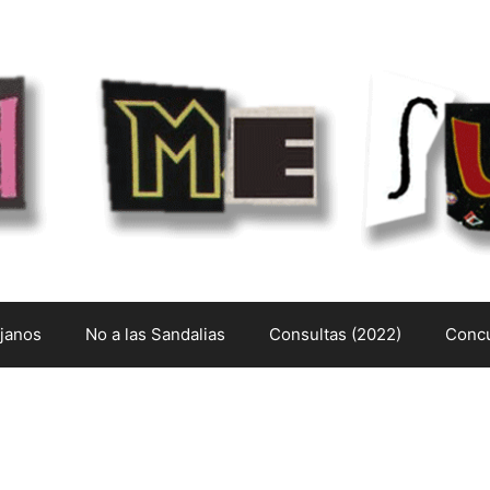
ejanos
No a las Sandalias
Consultas (2022)
Concu