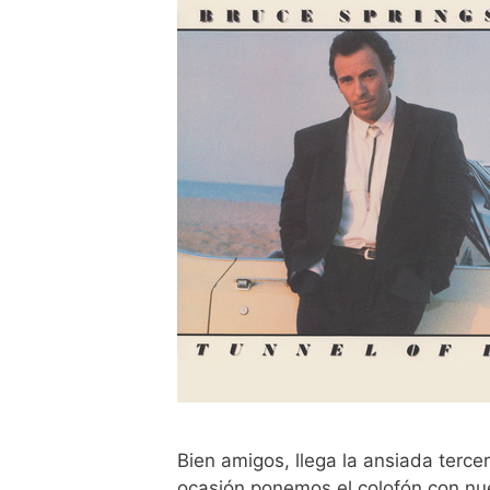
Bien amigos, llega la ansiada terce
ocasión ponemos el colofón con nue