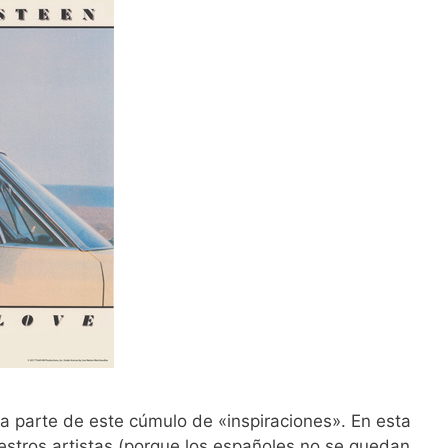
ra parte de este cúmulo de «inspiraciones». En esta
stros artistas (porque los españoles no se quedan