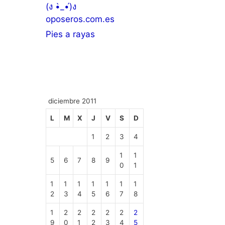
(ง •̀_•́)ง
oposeros.com.es
Pies a rayas
diciembre 2011
L
M
X
J
V
S
D
1
2
3
4
1
1
5
6
7
8
9
0
1
1
1
1
1
1
1
1
2
3
4
5
6
7
8
1
2
2
2
2
2
2
9
0
1
2
3
4
5