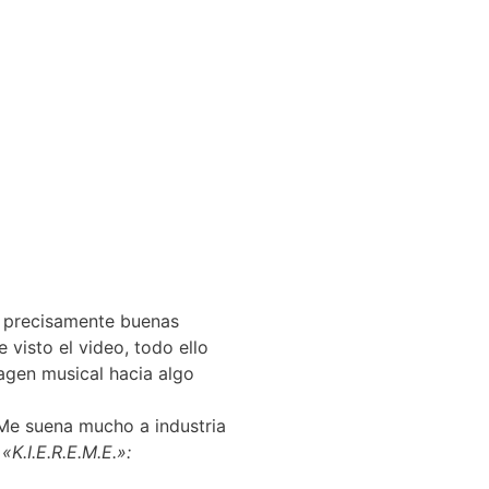
a precisamente buenas
visto el video, todo ello
agen musical hacia algo
 Me suena mucho a industria
,
«K.I.E.R.E.M.E.»: