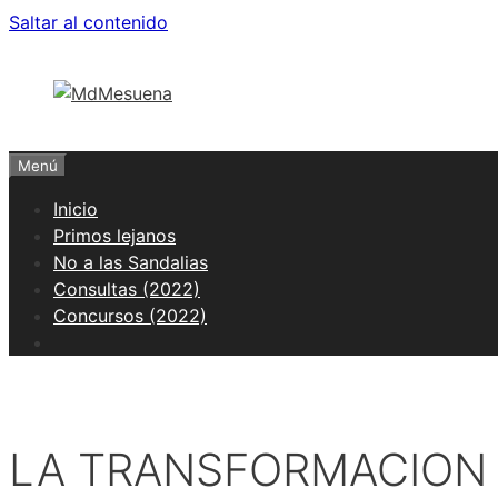
Saltar al contenido
Menú
Inicio
Primos lejanos
No a las Sandalias
Consultas (2022)
Concursos (2022)
LA TRANSFORMACION 