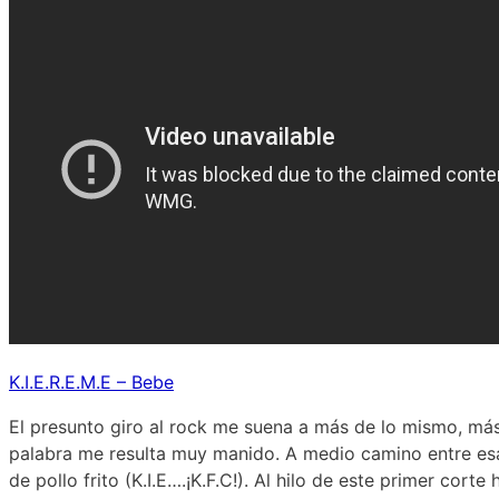
K.I.E.R.E.M.E – Bebe
El presunto giro al rock me suena a más de lo mismo, má
palabra me resulta muy manido. A medio camino entre esa 
de pollo frito (K.I.E….¡K.F.C!). Al hilo de este primer cor