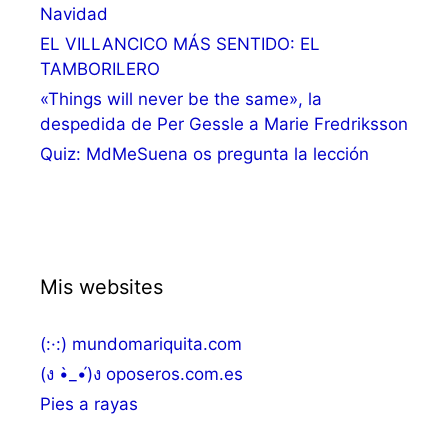
Navidad
EL VILLANCICO MÁS SENTIDO: EL
TAMBORILERO
«Things will never be the same», la
despedida de Per Gessle a Marie Fredriksson
Quiz: MdMeSuena os pregunta la lección
Mis websites
(:·:) mundomariquita.com
(ง •̀_•́)ง oposeros.com.es
Pies a rayas