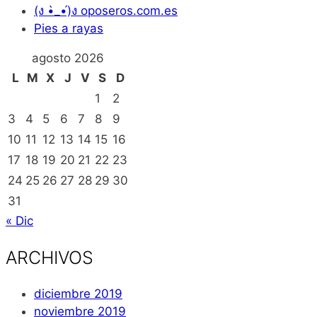
(ง •̀_•́)ง oposeros.com.es
Pies a rayas
agosto 2026
L
M
X
J
V
S
D
1
2
3
4
5
6
7
8
9
10
11
12
13
14
15
16
17
18
19
20
21
22
23
24
25
26
27
28
29
30
31
« Dic
ARCHIVOS
diciembre 2019
noviembre 2019