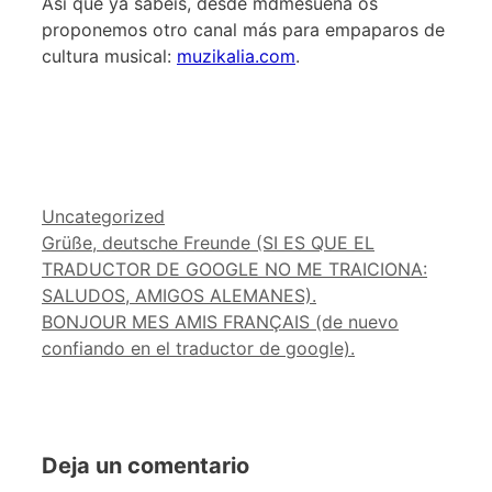
Así que ya sabéis, desde mdmesuena os
proponemos otro canal más para empaparos de
cultura musical:
muzikalia.com
.
Categorías
Uncategorized
Grüße, deutsche Freunde (SI ES QUE EL
TRADUCTOR DE GOOGLE NO ME TRAICIONA:
SALUDOS, AMIGOS ALEMANES).
BONJOUR MES AMIS FRANÇAIS (de nuevo
confiando en el traductor de google).
Deja un comentario