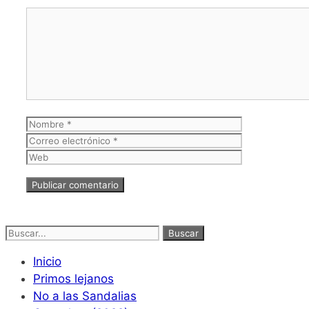
Comentario
Nombre
Correo
electrónico
Web
Buscar:
Inicio
Primos lejanos
No a las Sandalias