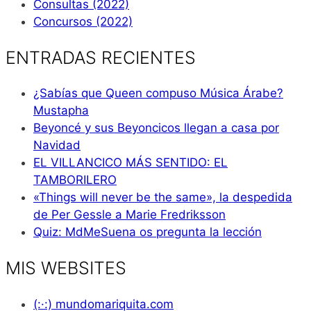
Consultas (2022)
Concursos (2022)
ENTRADAS RECIENTES
¿Sabías que Queen compuso Música Árabe?
Mustapha
Beyoncé y sus Beyoncicos llegan a casa por
Navidad
EL VILLANCICO MÁS SENTIDO: EL
TAMBORILERO
«Things will never be the same», la despedida
de Per Gessle a Marie Fredriksson
Quiz: MdMeSuena os pregunta la lección
MIS WEBSITES
(:·:) mundomariquita.com