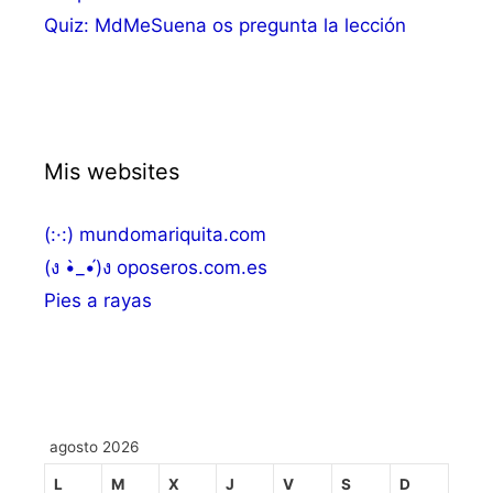
Quiz: MdMeSuena os pregunta la lección
Mis websites
(:·:) mundomariquita.com
(ง •̀_•́)ง oposeros.com.es
Pies a rayas
agosto 2026
L
M
X
J
V
S
D