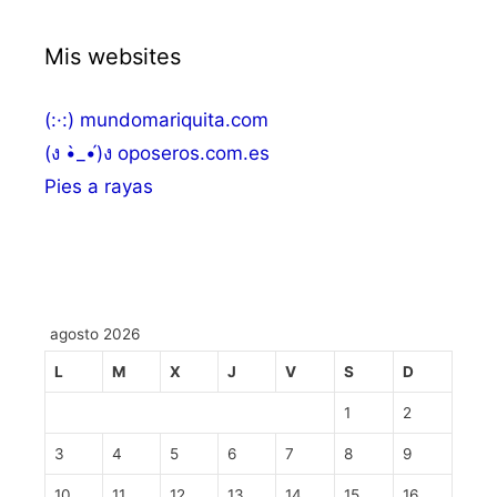
Mis websites
(:·:) mundomariquita.com
(ง •̀_•́)ง oposeros.com.es
Pies a rayas
agosto 2026
L
M
X
J
V
S
D
1
2
3
4
5
6
7
8
9
10
11
12
13
14
15
16