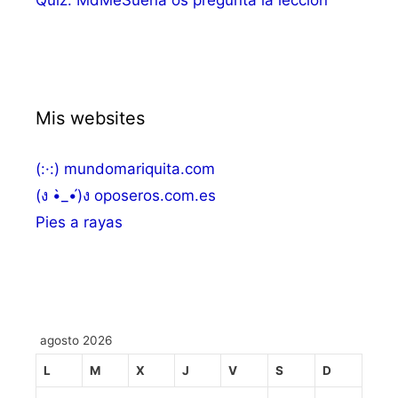
Quiz: MdMeSuena os pregunta la lección
Mis websites
(:·:) mundomariquita.com
(ง •̀_•́)ง oposeros.com.es
Pies a rayas
agosto 2026
L
M
X
J
V
S
D