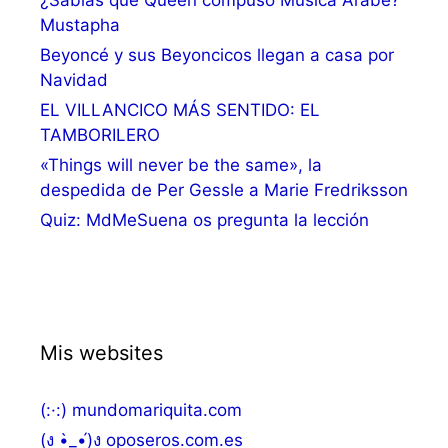
¿Sabías que Queen compuso Música Árabe?
Mustapha
Beyoncé y sus Beyoncicos llegan a casa por
Navidad
EL VILLANCICO MÁS SENTIDO: EL
TAMBORILERO
«Things will never be the same», la
despedida de Per Gessle a Marie Fredriksson
Quiz: MdMeSuena os pregunta la lección
Mis websites
(:·:) mundomariquita.com
(ง •̀_•́)ง oposeros.com.es