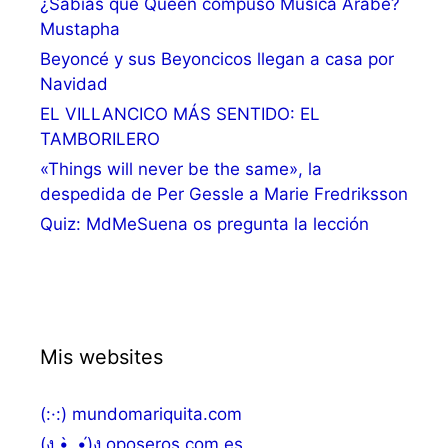
¿Sabías que Queen compuso Música Árabe?
Mustapha
Beyoncé y sus Beyoncicos llegan a casa por
Navidad
EL VILLANCICO MÁS SENTIDO: EL
TAMBORILERO
«Things will never be the same», la
despedida de Per Gessle a Marie Fredriksson
Quiz: MdMeSuena os pregunta la lección
Mis websites
(:·:) mundomariquita.com
(ง •̀_•́)ง oposeros.com.es