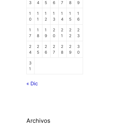
3
4
5
6
7
8
9
1
1
1
1
1
1
1
0
1
2
3
4
5
6
1
1
1
2
2
2
2
7
8
9
0
1
2
3
2
2
2
2
2
2
3
4
5
6
7
8
9
0
3
1
« Dic
Archivos