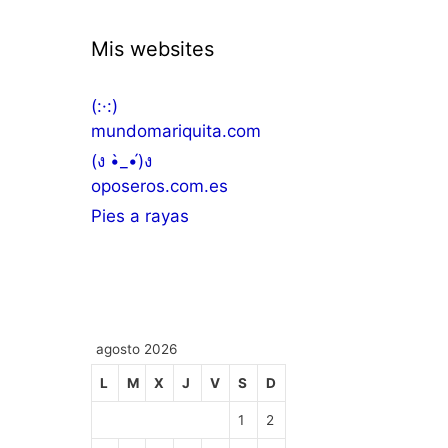
Mis websites
(:·:)
mundomariquita.com
(ง •̀_•́)ง
oposeros.com.es
Pies a rayas
agosto 2026
L
M
X
J
V
S
D
1
2