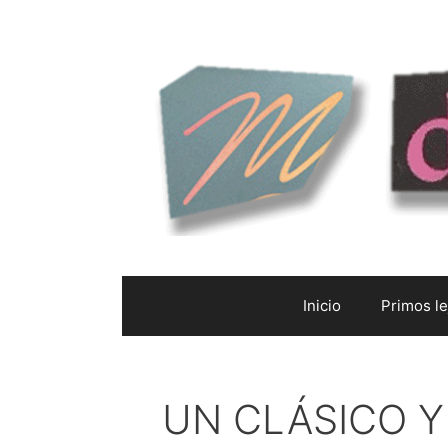
Saltar
al
contenido
Inicio
Primos l
UN CLÁSICO Y