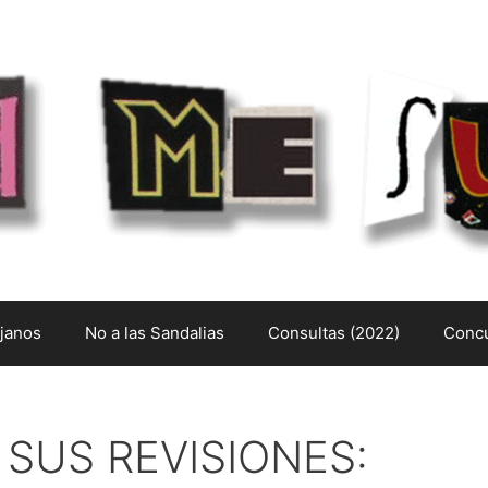
ejanos
No a las Sandalias
Consultas (2022)
Concu
 SUS REVISIONES: