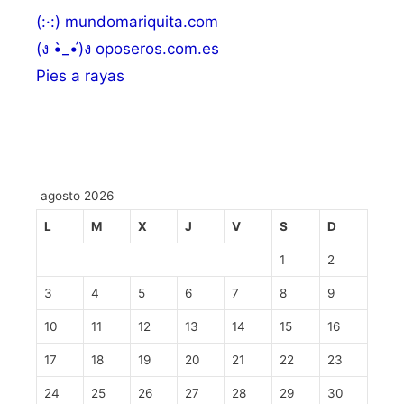
(:·:) mundomariquita.com
(ง •̀_•́)ง oposeros.com.es
Pies a rayas
agosto 2026
L
M
X
J
V
S
D
1
2
3
4
5
6
7
8
9
10
11
12
13
14
15
16
17
18
19
20
21
22
23
24
25
26
27
28
29
30