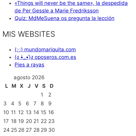
«Things will never be the same», la despedida
de Per Gessle a Marie Fredriksson
Quiz: MdMeSuena os pregunta la lección
MIS WEBSITES
(:·:) mundomariquita.com
(ง •̀_•́)ง oposeros.com.es
Pies a rayas
agosto 2026
L
M
X
J
V
S
D
1
2
3
4
5
6
7
8
9
10
11
12
13
14
15
16
17
18
19
20
21
22
23
24
25
26
27
28
29
30