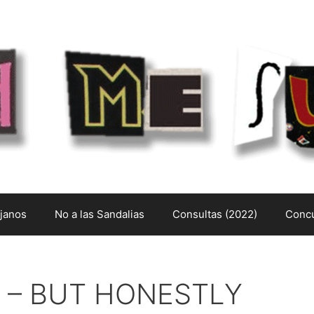
ejanos
No a las Sandalias
Consultas (2022)
Concu
 – BUT HONESTLY