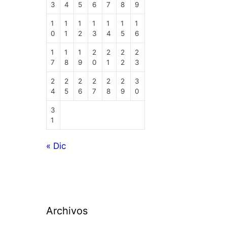
3
4
5
6
7
8
9
1
1
1
1
1
1
1
0
1
2
3
4
5
6
1
1
1
2
2
2
2
7
8
9
0
1
2
3
2
2
2
2
2
2
3
4
5
6
7
8
9
0
3
1
« Dic
Archivos