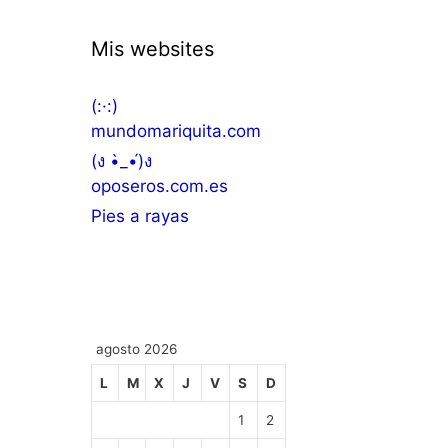
Mis websites
(:·:)
mundomariquita.com
(ง •̀_•́)ง
oposeros.com.es
Pies a rayas
agosto 2026
L
M
X
J
V
S
D
1
2