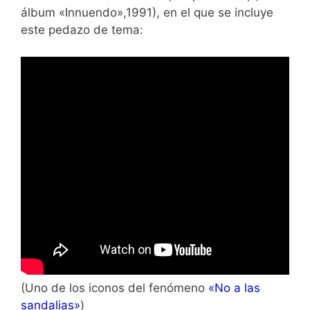
álbum «Innuendo»,1991), en el que se incluye
este pedazo de tema:
(Uno de los iconos del fenómeno
«No a las
sandalias»
)