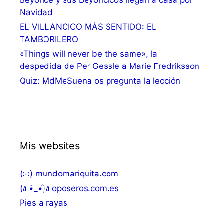
Navidad
EL VILLANCICO MÁS SENTIDO: EL
TAMBORILERO
«Things will never be the same», la
despedida de Per Gessle a Marie Fredriksson
Quiz: MdMeSuena os pregunta la lección
Mis websites
(:·:) mundomariquita.com
(ง •̀_•́)ง oposeros.com.es
Pies a rayas